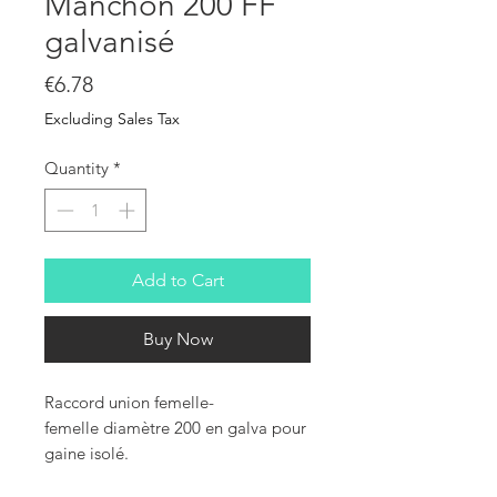
Manchon 200 FF
galvanisé
Price
€6.78
Excluding Sales Tax
Quantity
*
Add to Cart
Buy Now
Raccord union femelle-
femelle diamètre 200 en galva pour
gaine isolé.