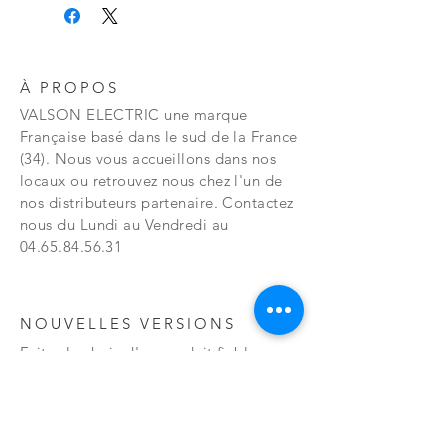
À PROPOS
VALSON ELECTRIC une marque
Française basé dans le sud de la France
(34). Nous vous accueillons dans nos
locaux ou retrouvez nous chez l'un de
nos distributeurs partenaire. Contactez
nous du Lundi au Vendredi au
04.65.84.56.31
NOUVELLES VERSIONS
Faites le choix d'un produit fiable,
robuste et design. VALSON ELECTRIC
vous propose une large gamme de
produit spécialisé dans la climatisation
et ses accessoires.