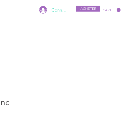
ACHETER
Connexion
CART
ACHETER
ASSISTANCE
anc