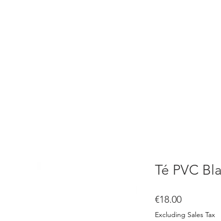
ACCUEIL
PRODUITS
Té PVC Bl
Price
€18.00
Excluding Sales Tax