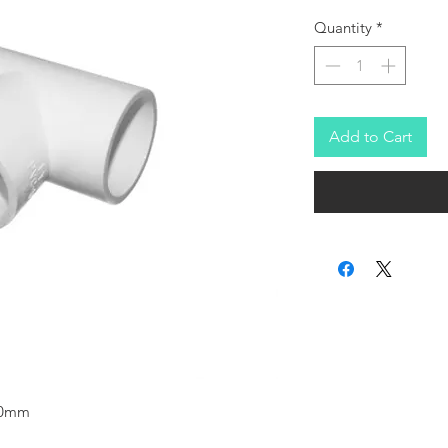
Quantity
*
Add to Cart
 20mm