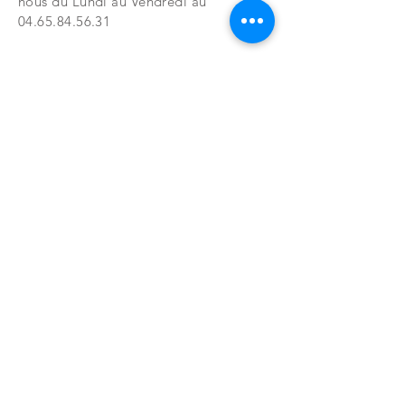
nous du Lundi au Vendredi au
04.65.84.56.31
NOUVELLES VERSIONS
Faites le choix d'un produit fiable,
robuste et design. VALSON ELECTRIC
vous propose une large gamme de
produit spécialisé dans la climatisation
et ses accessoires.
S'abonner
FAQ
CONTACT
BOUTIQUE