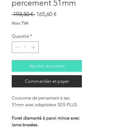
percement 51mm
Prix
Prix
 193,50 € 
165,60 €
original
promotionnel
Hors TVA
Quantité
*
Ajouter au panier
Commander et payer
Couronne de percement à sec
51mm avec adaptateur SDS PLUS.
Foret diamanté à paroi mince avec
lame brasées.