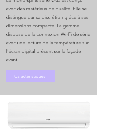
Le mono-splits série VAD est conçu
avec des matériaux de qualité. Elle se
distingue par sa discrétion grâce à ses
dimensions compacte. La gamme
dispose de la connexion Wi-Fi de série
avec une lecture de la température sur
l'écran digital présent sur la façade
avant.
Caractéristiques