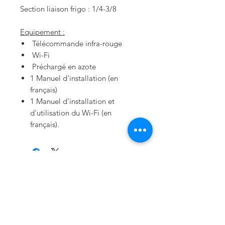
Section liaison frigo : 1/4-3/8
Equipement :
Télécommande infra-rouge
Wi-Fi
Préchargé en azote
1 Manuel d'installation (en
français)
1 Manuel d'installation et
d'utilisation du Wi-Fi (en
français).
À PROPOS
VALSON ELECTRIC une marque
Française basé dans le sud de la France
(34). Nous vous accueillons dans nos